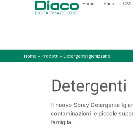
Home
Shop
CM
Home
»
Prodotti
»
Detergenti Igienizzanti
Detergenti 
Il nuovo Spray Detergente Igieni
contaminazioni le piccole superf
famiglia.